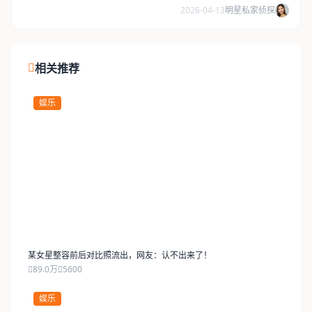
2026-04-13
明星私家侦探
相关推荐
娱乐
某女星整容前后对比照流出，网友：认不出来了！
89.0万
5600
娱乐