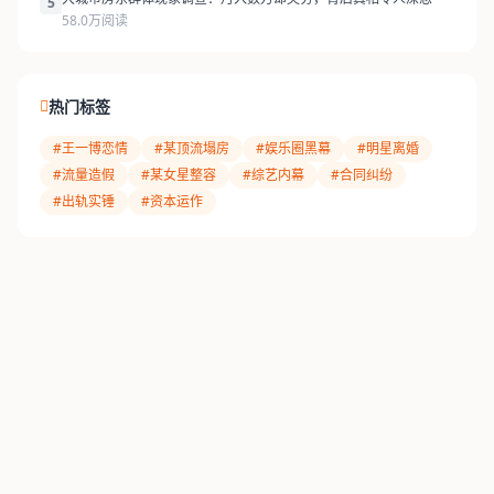
5
58.0万阅读
热门标签
#王一博恋情
#某顶流塌房
#娱乐圈黑幕
#明星离婚
#流量造假
#某女星整容
#综艺内幕
#合同纠纷
#出轨实锤
#资本运作