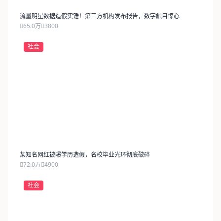
流量明星数据造假实锤！第三方机构发布报告，数字触目惊心
65.0万
3800
社会
某知名网红被曝学历造假，名校毕业光环彻底破碎
72.0万
4900
社会