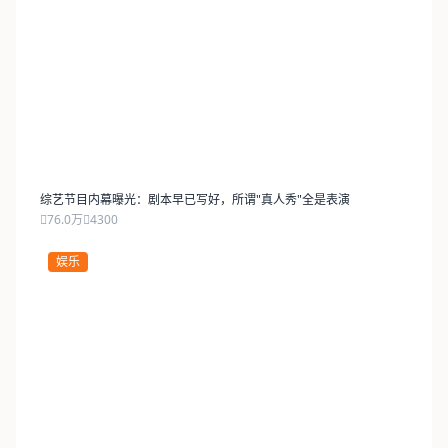
综艺节目内幕曝光：剧本早已写好，所谓"真人秀"全是表演
76.0万
4300
娱乐