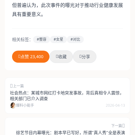
但普遍认为，此次事件的曝光对于推动行业健康发展
具有重要意义。
相关标签：
#整容
#女星
#对比
点赞 23,400
收藏
分享
上一篇
社会热点：某城市网红打卡地突发事故，背后真相令人震惊，
相关部门已介入调查
爆料小能手
2026-04-13
下一篇
综艺节目内幕曝光：剧本早已写好，所谓"真人秀"全是表演