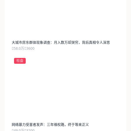
大城市房东群体现象调查：月入数万却哭穷，背后真相令人深思
58.0万
3600
社会
网络暴力受害者发声：三年维权路，终于等来正义
49.0万
3200