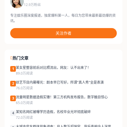
12.9万粉丝
专注娱乐圈深度报道，独家爆料第一人，每日为您带来最新最劲爆的资
讯。
关注作者
热门文章
某女星整容前后对比照流出，网友：认不出来了！
1
89.0万阅读
综艺节目内幕曝光：剧本早已写好，所谓"真人秀"全是表演
2
76.0万阅读
流量明星数据造假实锤！第三方机构发布报告，数字触目惊心
3
65.0万阅读
某知名网红被曝学历造假，名校毕业光环彻底破碎
4
72.0万阅读
大城市房东群体现象调查：月入数万却哭穷，背后真相令人深思