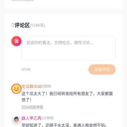
评论区
(1246条)
我
发表评论
0/500
吃瓜群众001
刚刚
这个瓜太大了！我已经转发给所有朋友了，大家都震
惊了！
234
回复
举报
路人甲乙丙
2分钟前
早就知道了，这圈子水太深，普通人根本想不到。