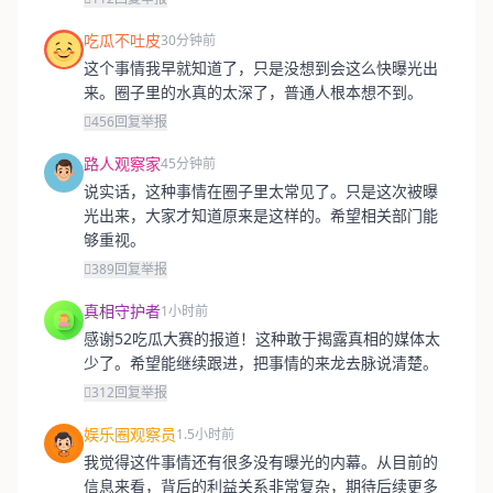
吃瓜不吐皮
30分钟前
这个事情我早就知道了，只是没想到会这么快曝光出
来。圈子里的水真的太深了，普通人根本想不到。
456
回复
举报
路人观察家
45分钟前
说实话，这种事情在圈子里太常见了。只是这次被曝
光出来，大家才知道原来是这样的。希望相关部门能
够重视。
389
回复
举报
真相守护者
1小时前
感谢52吃瓜大赛的报道！这种敢于揭露真相的媒体太
少了。希望能继续跟进，把事情的来龙去脉说清楚。
312
回复
举报
娱乐圈观察员
1.5小时前
我觉得这件事情还有很多没有曝光的内幕。从目前的
信息来看，背后的利益关系非常复杂，期待后续更多