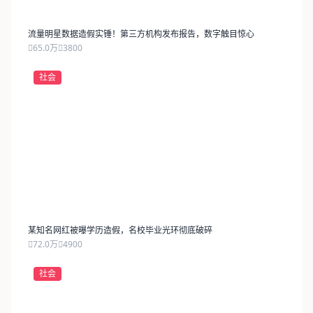
流量明星数据造假实锤！第三方机构发布报告，数字触目惊心
65.0万
3800
社会
某知名网红被曝学历造假，名校毕业光环彻底破碎
72.0万
4900
社会