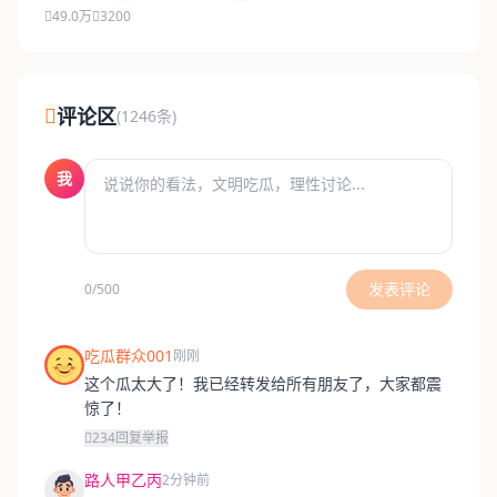
49.0万
3200
评论区
(1246条)
我
发表评论
0/500
吃瓜群众001
刚刚
这个瓜太大了！我已经转发给所有朋友了，大家都震
惊了！
234
回复
举报
路人甲乙丙
2分钟前