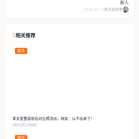
新人
2026-04-13
热点追踪者
相关推荐
娱乐
某女星整容前后对比照流出，网友：认不出来了！
89.0万
5600
娱乐