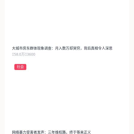
大城市房东群体现象调查：月入数万却哭穷，背后真相令人深思
58.0万
3600
社会
网络暴力受害者发声：三年维权路，终于等来正义