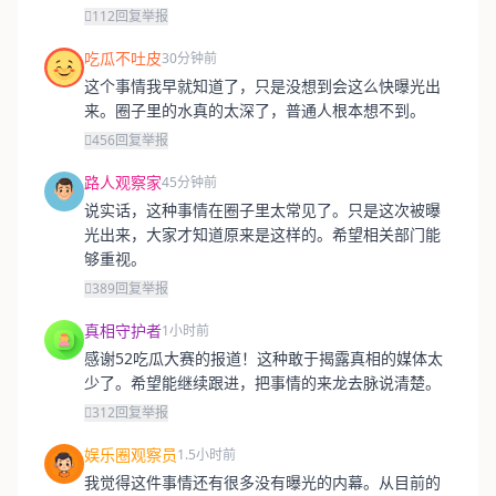
112
回复
举报
吃瓜不吐皮
30分钟前
这个事情我早就知道了，只是没想到会这么快曝光出
来。圈子里的水真的太深了，普通人根本想不到。
456
回复
举报
路人观察家
45分钟前
说实话，这种事情在圈子里太常见了。只是这次被曝
光出来，大家才知道原来是这样的。希望相关部门能
够重视。
389
回复
举报
真相守护者
1小时前
感谢52吃瓜大赛的报道！这种敢于揭露真相的媒体太
少了。希望能继续跟进，把事情的来龙去脉说清楚。
312
回复
举报
娱乐圈观察员
1.5小时前
我觉得这件事情还有很多没有曝光的内幕。从目前的