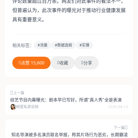
评论数量超过百万条。网友们对此事件的看法不一，
但普遍认为，此次事件的曝光对于推动行业健康发展
具有重要意义。
相关标签：
#流量
#数据造假
#实锤
点赞 15,600
收藏
分享
上一篇
综艺节目内幕曝光：剧本早已写好，所谓"真人秀"全是表演
明星私家侦探
2026-04-13
下一篇
知名导演被多名演员联名举报，称其片场行为恶劣，长期霸凌