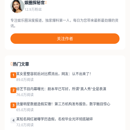
娱圈探秘官
12.9万粉丝
专注娱乐圈深度报道，独家爆料第一人，每日为您带来最新最劲爆的资
讯。
关注作者
热门文章
某女星整容前后对比照流出，网友：认不出来了！
1
89.0万阅读
综艺节目内幕曝光：剧本早已写好，所谓"真人秀"全是表演
2
76.0万阅读
流量明星数据造假实锤！第三方机构发布报告，数字触目惊心
3
65.0万阅读
某知名网红被曝学历造假，名校毕业光环彻底破碎
4
72.0万阅读