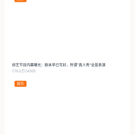
综艺节目内幕曝光：剧本早已写好，所谓"真人秀"全是表演
76.0万
4300
娱乐