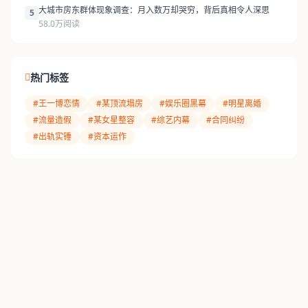
大城市房东群体现象调查：月入数万却哭穷，背后真相令人深思
5
58.0万阅读
热门标签
#王一博恋情
#某顶流塌房
#娱乐圈黑幕
#明星离婚
#流量造假
#某女星整容
#综艺内幕
#合同纠纷
#出轨实锤
#资本运作