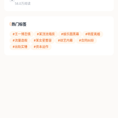
58.0万阅读
热门标签
#王一博恋情
#某顶流塌房
#娱乐圈黑幕
#明星离婚
#流量造假
#某女星整容
#综艺内幕
#合同纠纷
#出轨实锤
#资本运作