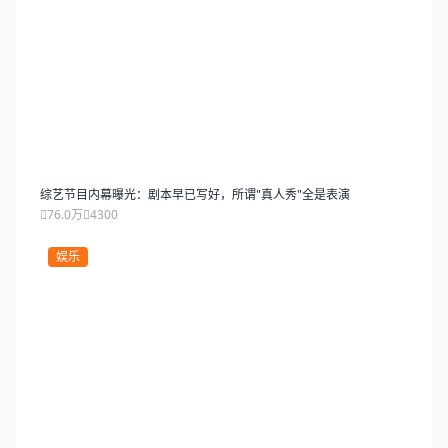
综艺节目内幕曝光：剧本早已写好，所谓"真人秀"全是表演
76.0万
4300
娱乐