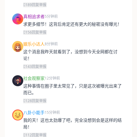
189
回复
举报
真相追求者
5分钟前
求更多细节！这背后肯定还有更大的秘密没有曝光！
156
回复
举报
娱乐小达人
8分钟前
这个消息我昨天就看到了，没想到今天全网都在讨
论！
143
回复
举报
社会观察家
12分钟前
这种事情在圈子里太常见了，只是这次被曝光出来了
而已。
128
回复
举报
八卦小能手
15分钟前
我的天！这也太劲爆了吧，完全没想到会是这样的结
局！
112
回复
举报