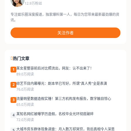
12.9万粉丝
专注娱乐圈深度报道，独家爆料第一人，每日为您带来最新最劲爆的资
讯。
关注作者
热门文章
某女星整容前后对比照流出，网友：认不出来了！
1
89.0万阅读
综艺节目内幕曝光：剧本早已写好，所谓"真人秀"全是表演
2
76.0万阅读
流量明星数据造假实锤！第三方机构发布报告，数字触目惊心
3
65.0万阅读
某知名网红被曝学历造假，名校毕业光环彻底破碎
4
72.0万阅读
大城市房东群体现象调查：月入数万却哭穷，背后真相令人深思
5