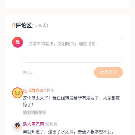
评论区
(1246条)
我
发表评论
0/500
吃瓜群众001
刚刚
这个瓜太大了！我已经转发给所有朋友了，大家都震
惊了！
234
回复
举报
路人甲乙丙
2分钟前
早就知道了，这圈子水太深，普通人根本想不到。