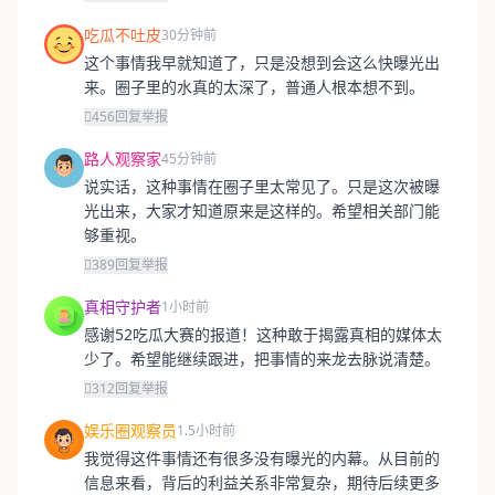
吃瓜不吐皮
30分钟前
这个事情我早就知道了，只是没想到会这么快曝光出
来。圈子里的水真的太深了，普通人根本想不到。
456
回复
举报
路人观察家
45分钟前
说实话，这种事情在圈子里太常见了。只是这次被曝
光出来，大家才知道原来是这样的。希望相关部门能
够重视。
389
回复
举报
真相守护者
1小时前
感谢52吃瓜大赛的报道！这种敢于揭露真相的媒体太
少了。希望能继续跟进，把事情的来龙去脉说清楚。
312
回复
举报
娱乐圈观察员
1.5小时前
我觉得这件事情还有很多没有曝光的内幕。从目前的
信息来看，背后的利益关系非常复杂，期待后续更多