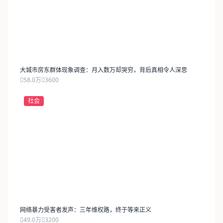
大城市房东群体现象调查：月入数万却哭穷，背后真相令人深思
58.0万
3600
社会
网络暴力受害者发声：三年维权路，终于等来正义
49.0万
3200