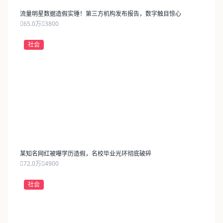
流量明星数据造假实锤！第三方机构发布报告，数字触目惊心
65.0万
3800
社会
某知名网红被曝学历造假，名校毕业光环彻底破碎
72.0万
4900
社会